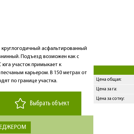
, круглогодичный асфальтированный
внинный. Подъезд возможен как с
С юга участок примыкает к
 песчаным карьером. В 150 метрах от
Цена общая:
дят по границе участка.
Цена за га:
Цена за сотку:
Выбрать объект
НЕДЖЕРОМ