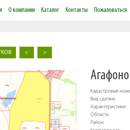
Skip to
я
О компании
Каталог
Контакты
Пожаловаться
main
content
ТКОВ
<
>
Агафонов
Кадастровый ном
Вид сделки:
Характеристики:
Область:
Район: