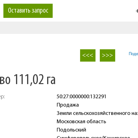
Оставить запрос
+
Поде
<<<
>>>
о 111,02 га
ер:
50:27:0000000:132291
Продажа
Земли сельскохозяйственного на
Московская область
Подольский