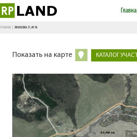
Skip 
Главна
mai
Main menu
cont
ГЛАВНАЯ
|
ЗИНАЕВКА 31,49 ГА
Показать на карте
КАТАЛОГ УЧАС